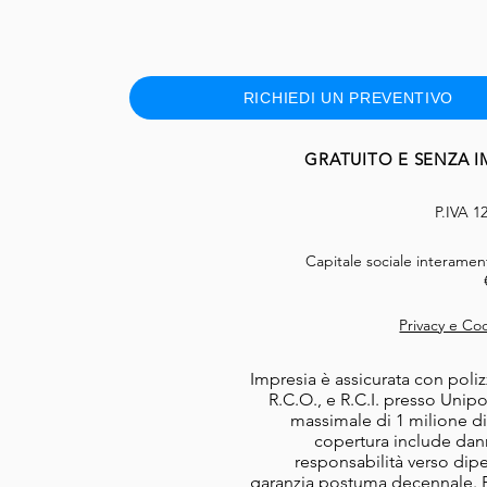
RICHIEDI UN PREVENTIVO
GRATUITO E SENZA 
P.IVA 1
Capitale sociale interamen
Privacy e Coo
Impresia è assicurata con poliz
R.C.O., e R.C.I. presso Unipo
massimale di 1 milione di
copertura include danni
responsabilità verso dip
garanzia postuma decennale. P