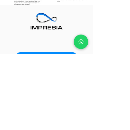
RICHIEDI UN PREVENTIVO
GRATUITO E SENZA IMPEGNO
3343804604
info@impresia.it
amministrazione@impresia.it
commerciale@impresia.it
P.IVA
12919740964