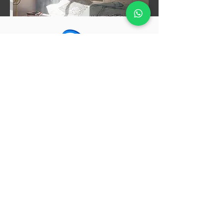
RICHIEDI UN PREVENTIVO
GRATUITO E SENZA IMPEGNO
3343804604
info@impresia.it
amministrazione@impresia.it
commerciale@impresia.it